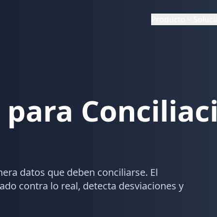
Producto
Producto
Soluc
Soluc
 para Conciliac
nera datos que deben conciliarse. El
do contra lo real, detecta desviaciones y