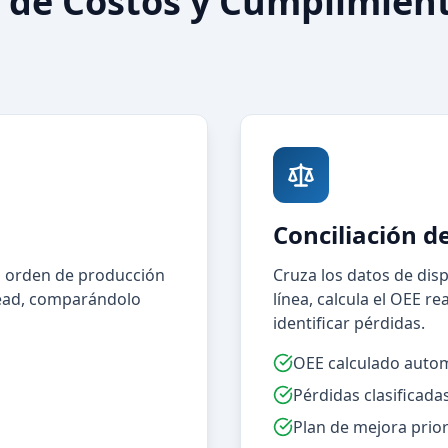
l de Costos y Cumplimien
Conciliación d
a orden de producción
Cruza los datos de disp
head, comparándolo
línea, calcula el OEE re
identificar pérdidas.
OEE calculado auto
Pérdidas clasificada
Plan de mejora prio